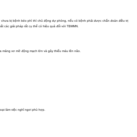
ơ chưa bị bệnh béo phì thì chủ động dự phòng, nếu có bệnh phải được chẩn đoán điều trị
ất các giải pháp rất cụ thể có hiệu quả đối với TBMMN.
 của mảng xơ mỡ động mạch lớn và gây thiếu máu lên não.
oạt làm việc nghỉ ngơi phù hợp.