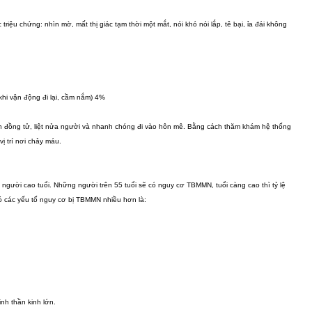
iệu chứng: nhìn mờ, mất thị giác tạm thời một mắt, nói khó nói lắp, tê bại, ỉa đái không
khi vận động đi lại, cầm nắm) 4%
n đồng tử, liệt nửa người và nhanh chóng đi vào hôn mê. Bằng cách thăm khám hệ thống
ị trí nơi chảy máu.
 người cao tuổi. Những người trên 55 tuổi sẽ có nguy cơ TBMMN, tuổi càng cao thì tỷ lệ
 các yếu tố nguy cơ bị TBMMN nhiều hơn là:
inh thần kinh lớn.