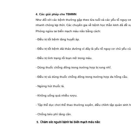
4. Các giải pháp cho TBMMN
Như đối với các bệnh thường gặp theo lứa tuổi và các yếu tố nguy c
nhanh chóng kịp thời. Các chuyên gia về bệnh học thần kinh đã đề xu
Phòng ngừa tai biến mạch máu não bằng cách:
- Điều trị tốt bệnh tăng huyết áp.
- Điều trị tốt bệnh đái tháo đường vì đây là yếu tố nguy cơ chủ yếu
- Điều trị tình trạng rối loạn mỡ trong máu.
- Dùng thuốc chống đông trong trường hợp bị rung nhĩ.
- Điều trị và dùng thuốc chống đông trong trường hợp đa hồng cầu.
- Ngừng hút thuốc lá.
- Không uống quá nhiều rượu.
- Tập thể dục chơi thể thao thường xuyên, điều chỉnh tập quán sinh h
- Chống béo phì tăng cân.
5.
Chăm sóc người bệnh tai biến mạch máu não: