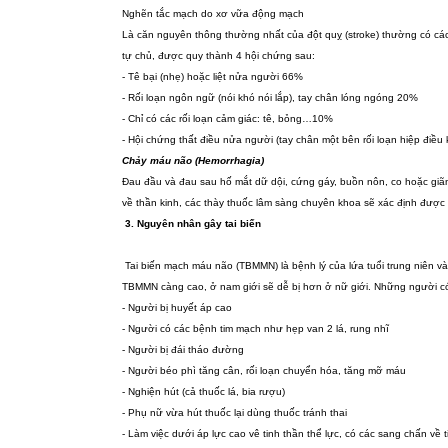
Nghẽn tắc mạch do xơ vữa động mạch
Là căn nguyên thông thường nhất của đột quỵ (stroke) thường có các tr
tự chủ, được quy thành 4 hội chứng sau:
- Tê bại (nhẹ) hoặc liệt nửa người 66%
- Rối loạn ngôn ngữ (nói khó nói lắp), tay chân lóng ngóng 20%
- Chỉ có các rối loạn cảm giác: tê, bỏng…10%
- Hội chứng thất điều nửa người (tay chân một bên rối loạn hiệp điều 
Chảy máu não (Hemorrhagia)
Đau đầu và đau sau hố mắt dữ dội, cứng gáy, buồn nôn, co hoặc giã
về thần kinh, các thày thuốc lâm sàng chuyên khoa sẽ xác định được v
3. Nguyên nhân gây tai biến
Tai biến mạch máu não (TBMMN) là bệnh lý của lứa tuổi trung niên và
TBMMN càng cao, ở nam giới sẽ dễ bị hơn ở nữ giới. Những người có
- Người bị huyết áp cao
- Người có các bệnh tim mạch như hẹp van 2 lá, rung nhĩ
- Người bị đái tháo đường
- Người béo phì tăng cân, rối loạn chuyển hóa, tăng mỡ máu
- Nghiện hút (cả thuốc lá, bia rượu)
- Phụ nữ vừa hút thuốc lại dùng thuốc tránh thai
- Làm việc dưới áp lực cao vê tinh thần thể lực, có các sang chấn về t