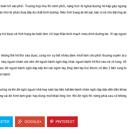
tai biến hít vào phổi. Trường hợp nhẹ thì viêm phổi, nặng hơn là nghẹt đường hô hấp gây ngừng
ần nhớ là phải chứa đầy đủ chất dinh dưỡng. Nếu tình trạng ăn dễ sặc, bác sĩ sẽ cho đặt ống ăn
ay trở được và tình trạng tai biến làm rối loạn thần kinh mạch máu dinh dưỡng da. Vì vậy người
 không thể hít thở sâu được, cộng với sự tiết nhiều đàm nhớt làm cho phổi thường xuyên bị ứ
 này, người chăm sóc nên đỡ người bệnh ngồi dậy, nhắc người bệnh hít thở sâu và vỗ lưng. Vỗ
u: đỡ người bệnh ngồi dậy xếp kín các ngón tay, lòng bàn tay hơi khum, vỗ đều 2 bên lưng từ
ười bệnh.
sệ xuống và khi đỡ ngồi người nhà hay nắm tay bên liệt kéo bệnh nhân ngồi dậy dẫn đến dãn khớp
iếng vải đỡ hình tam giác hay dùng một khăn lông lớn. Khi đỡ ngồi thì nâng phía sau cổ không
ETER
GOOGLE+
PINTEREST