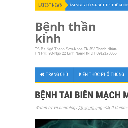
LATEST NEWS
»
ĂN CHAY CÓ GIẢM NGUY CƠ SA SÚT TRÍ TUỆ KHÔ
Bệnh thần
kinh
TS.Bs.Ngô Thanh Sơn-Khoa TK-BV Thanh Nhàn-
HN PK: 9B-Ngõ 22 Lĩnh Nam-HN ĐT 0912178356
TRANG CHỦ
KIẾN THỨC PHỔ THÔNG
BỆNH TAI BIẾN MẠCH 
Writen by vn.neurology
10 years ago
-
0 Comme