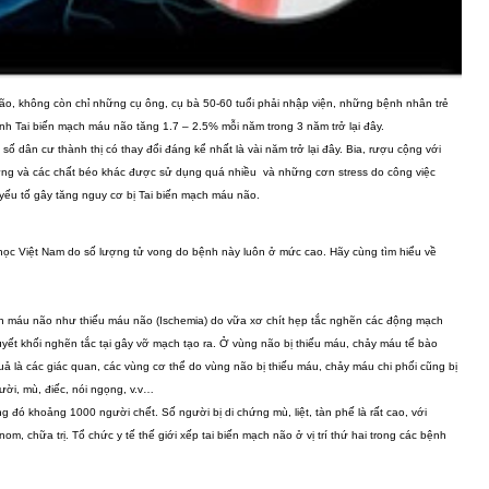
ão, không còn chỉ những cụ ông, cụ bà 50-60 tuổi phải nhập viện, những bệnh nhân trẻ
bệnh Tai biến mạch máu não tăng 1.7 – 2.5% mỗi năm trong 3 năm trở lại đây.
 dân cư thành thị có thay đổi đáng kể nhất là vài năm trở lại đây. Bia, rượu cộng với
ường và các chất béo khác được sử dụng quá nhiều và những cơn stress do công việc
yếu tố gây tăng nguy cơ bị Tai biến mạch máu não.
học Việt Nam do số lượng tử vong do bệnh này luôn ở mức cao. Hãy cùng tìm hiểu về
ạch máu não như thiếu máu não (Ischemia) do vữa xơ chít hẹp tắc nghẽn các động mạch
ết khối nghẽn tắc tại gây vỡ mạch tạo ra. Ở vùng não bị thiếu máu, chảy máu tế bào
uả là các giác quan, các vùng cơ thể do vùng não bị thiếu máu, chảy máu chi phối cũng bị
ười, mù, điếc, nói ngọng, v.v…
 đó khoảng 1000 người chết. Số người bị di chứng mù, liệt, tàn phế là rất cao, với
m, chữa trị. Tổ chức y tế thế giới xếp tai biến mạch não ở vị trí thứ hai trong các bệnh