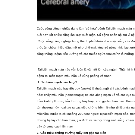
Cuộc sống công nghiệp đang làm “trẻ hóa” bệnh Tai biến mạch máu n
tuổi hơn rất nhiều cũng lần lượt xuất hiện. Số bệnh nhân nội trú vì 
Cuộc sống công nghiệp trong thành phố khiến cho cuộc sống của đa số
thức ăn chứa nhiều dầu, mỡ như phô-mai, lòng đỏ trứng, thịt, lạp x
căng thẳng, bệnh tiểu đường và các thuốc ngừa thai chính là những 
Tai biến mạch máu não vẫn luôn là vấn đề lớn của ngành Thần kinh 
bệnh tai biến mạch máu não để cùng phòng và tránh.
1. Tai biến mạch não là gì?
Tai biến mạch não hay đột quỵ (stroke) là thuật ngữ chỉ các bệnh m
não; chảy máu não (hemorrhagia) do các động mạch đó và các cục huy
thần kinh bị thương tổn thương hủy hoại, còn gọi là nhũn não. Hậu q
tổn thương hủy hoại tạo ra các triệu chứng bệnh lý như tê liệt nửa ng
Mỗi năm, nước ta có khoảng 200.000 người bị tai biến mạch não, trong
những hệ lụy cho bản thân, gia đình và xã hội trong sinh sống, chăm no
gây tử vong cao hiện nay.
2. Các triệu chứng thường thấy khi gặp tai biến