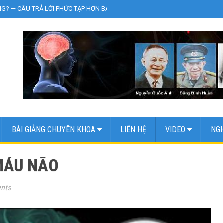
NG? — CÂU TRẢ LỜI PHỨC TẠP HƠN BẠN NGHĨ
»
Zona thần kinh (giời leo)
BÀI GIẢNG CHUYÊN KHOA
LIÊN HỆ
VIDEO
NGH
MÁU NÃO
nts