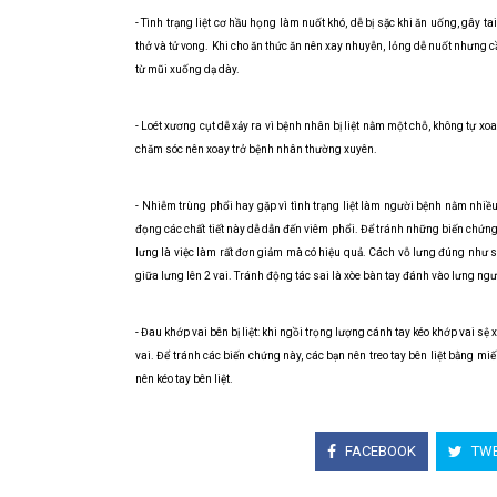
- Tình trạng liệt cơ hầu họng làm nuốt khó, dễ bị sặc khi ăn uống, gây 
thở và tử vong. Khi cho ăn thức ăn nên xay nhuyễn, lỏng dễ nuốt nhưng c
từ mũi xuống dạ dày.
- Loét xương cụt dễ xảy ra vì bệnh nhân bị liệt nằm một chỗ, không tự xo
chăm sóc nên xoay trở bệnh nhân thường xuyên.
- Nhiễm trùng phổi hay gặp vì tình trạng liệt làm người bệnh nằm nhiều
đọng các chất tiết này dễ dẫn đến viêm phổi. Để tránh những biến chứng
lưng là việc làm rất đơn giảm mà có hiệu quả. Cách vỗ lưng đúng như sa
giữa lưng lên 2 vai. Tránh động tác sai là xòe bàn tay đánh vào lưng ng
- Đau khớp vai bên bị liệt: khi ngồi trọng lượng cánh tay kéo khớp vai 
vai. Để tránh các biến chứng này, các bạn nên treo tay bên liệt bằng m
nên kéo tay bên liệt.
FACEBOOK
TWE