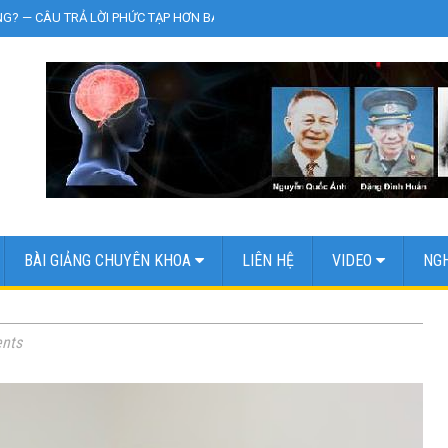
NG? — CÂU TRẢ LỜI PHỨC TẠP HƠN BẠN NGHĨ
»
Zona thần kinh (giời leo)
BÀI GIẢNG CHUYÊN KHOA
LIÊN HỆ
VIDEO
NGH
nts