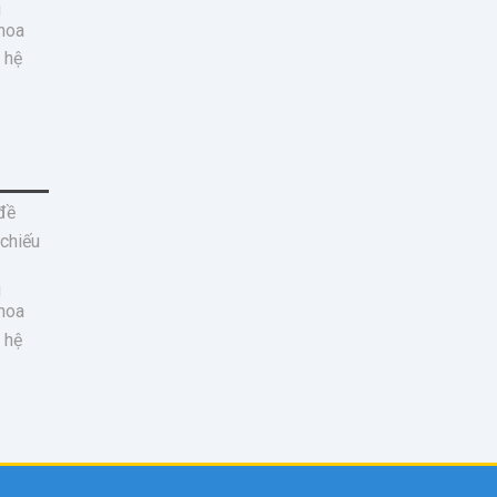
g
hoa
 hệ
đề
 chiếu
g
hoa
 hệ