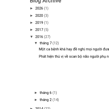
Blog Archive
►
2026
(1)
►
2020
(3)
►
2019
(1)
►
2017
(5)
▼
2016
(27)
▼
tháng 7
(12)
Một ca bệnh khá hay đề nghị mọi người đưa r
Phát hiện thú vị về scan bộ não người phụ nữ
►
tháng 6
(1)
►
tháng 2
(14)
►
2014
(22)