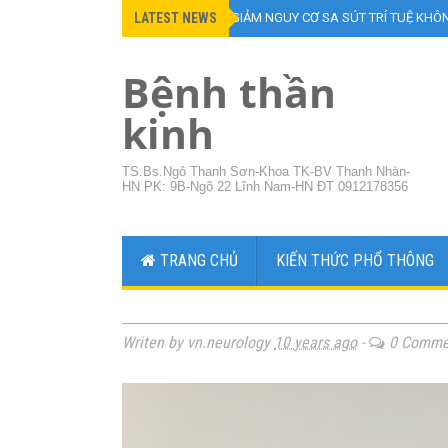
LATEST NEWS
»
ĂN CHAY CÓ GIẢM NGUY CƠ SA SÚT TRÍ TUỆ KHÔ
Bệnh thần
kinh
TS.Bs.Ngô Thanh Sơn-Khoa TK-BV Thanh Nhàn-
HN PK: 9B-Ngõ 22 Lĩnh Nam-HN ĐT 0912178356
TRANG CHỦ
KIẾN THỨC PHỔ THÔNG
Writen by vn.neurology
10 years ago
-
0 Comme